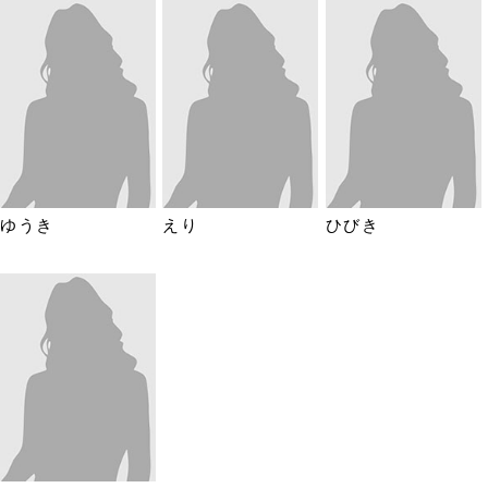
ゆうき
えり
ひびき