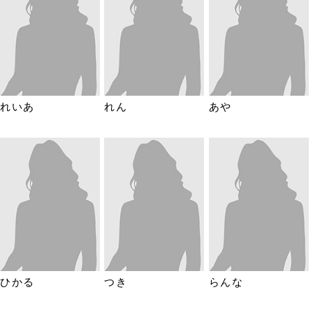
れいあ
れん
あや
ひかる
つき
らんな