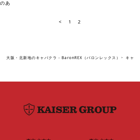
のあ
<
1
2
大阪・北新地のキャバクラ - BaronREX（バロンレックス）
キャス