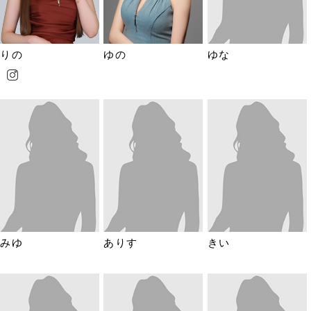
りの
ゆの
ゆな
みゆ
ありす
きい